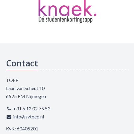
Contact
TOEP
Laan van Scheut 10
6525 EM Nijmegen
+31 6 12 02 75 53
info@svtoep.nl
KvK: 60405201