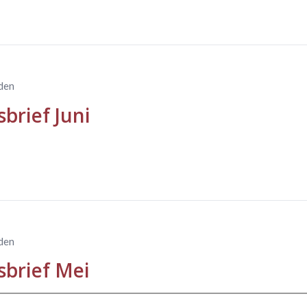
eden
brief Juni
eden
brief Mei