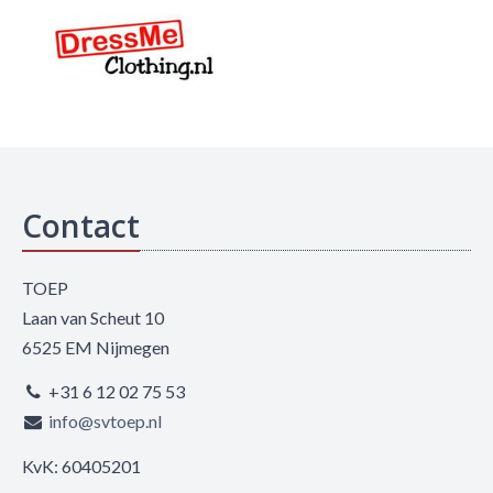
Contact
TOEP
Laan van Scheut 10
6525 EM Nijmegen
+31 6 12 02 75 53
info@svtoep.nl
KvK: 60405201