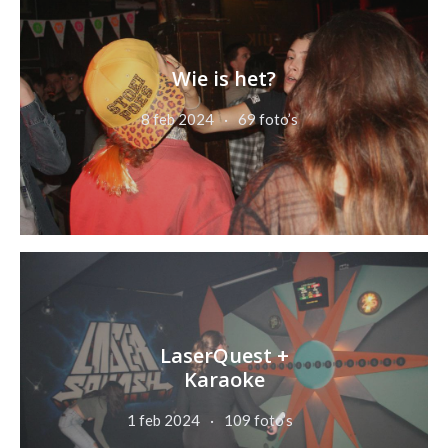
Wie is het?
8 feb 2024
69 foto’s
LaserQuest +
Karaoke
1 feb 2024
109 foto’s