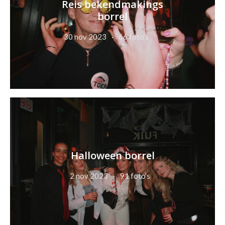
Reis bekendmakings
borrel
30 nov 2023
66 foto’s
Halloween borrel
2 nov 2023
91 foto’s