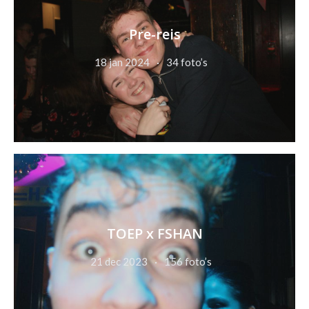
Pre-reis
18 jan 2024
34 foto’s
TOEP x FSHAN
21 dec 2023
156 foto’s