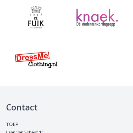
Contact
TOEP
Laan van Scheut 10